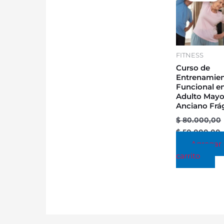
$ 80.000,00.
$
FITNESS
Curso de
Entrenamie
Funcional en
Adulto Mayor
Anciano Frág
$
80.000,00
$
50.000,00
Agregar 
carrito