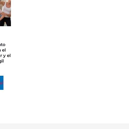
 50.000,00.
nto
 el
 y el
il
al