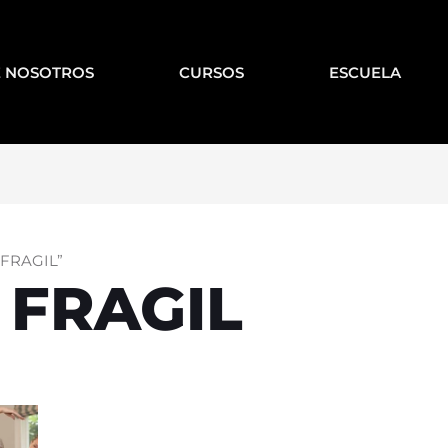
 NOSOTROS
CURSOS
ESCUELA
 FRAGIL”
 FRAGIL
Current
rice
s: