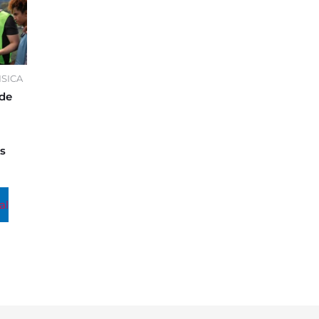
 50.000,00.
SICA
 de
s
al