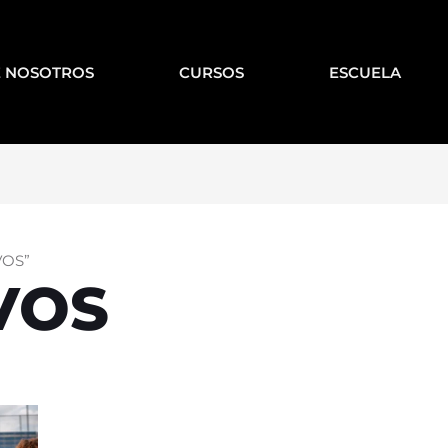
 NOSOTROS
CURSOS
ESCUELA
VOS”
VOS
Current
rice
s: