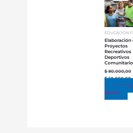
$ 80.000,00.
$
EDUCACION FI
Elaboración
Proyectos
Recreativos
Deportivos
Comunitario
$
80.000,00
$
50.000,00
Agregar 
carrito