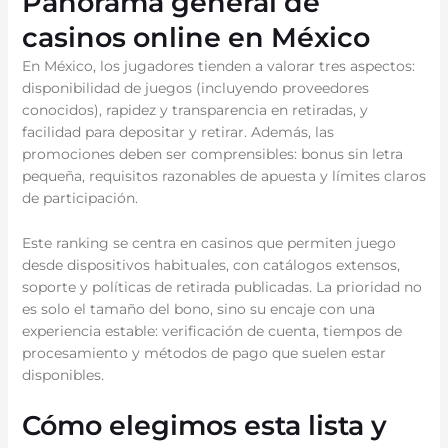
Panorama general de
casinos online en México
En México, los jugadores tienden a valorar tres aspectos:
disponibilidad de juegos (incluyendo proveedores
conocidos), rapidez y transparencia en retiradas, y
facilidad para depositar y retirar. Además, las
promociones deben ser comprensibles: bonus sin letra
pequeña, requisitos razonables de apuesta y límites claros
de participación.
Este ranking se centra en casinos que permiten juego
desde dispositivos habituales, con catálogos extensos,
soporte y políticas de retirada publicadas. La prioridad no
es solo el tamaño del bono, sino su encaje con una
experiencia estable: verificación de cuenta, tiempos de
procesamiento y métodos de pago que suelen estar
disponibles.
Cómo elegimos esta lista y