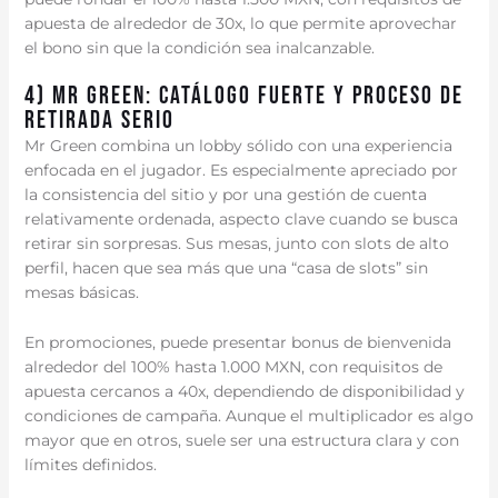
apuesta de alrededor de 30x, lo que permite aprovechar
el bono sin que la condición sea inalcanzable.
4) Mr Green: catálogo fuerte y proceso de
retirada serio
Mr Green combina un lobby sólido con una experiencia
enfocada en el jugador. Es especialmente apreciado por
la consistencia del sitio y por una gestión de cuenta
relativamente ordenada, aspecto clave cuando se busca
retirar sin sorpresas. Sus mesas, junto con slots de alto
perfil, hacen que sea más que una “casa de slots” sin
mesas básicas.
En promociones, puede presentar bonus de bienvenida
alrededor del 100% hasta 1.000 MXN, con requisitos de
apuesta cercanos a 40x, dependiendo de disponibilidad y
condiciones de campaña. Aunque el multiplicador es algo
mayor que en otros, suele ser una estructura clara y con
límites definidos.