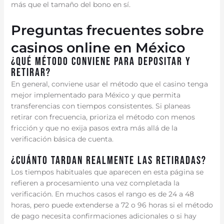
más que el tamaño del bono en sí.
Preguntas frecuentes sobre
casinos online en México
¿Qué método conviene para depositar y
retirar?
En general, conviene usar el método que el casino tenga
mejor implementado para México y que permita
transferencias con tiempos consistentes. Si planeas
retirar con frecuencia, prioriza el método con menos
fricción y que no exija pasos extra más allá de la
verificación básica de cuenta.
¿Cuánto tardan realmente las retiradas?
Los tiempos habituales que aparecen en esta página se
refieren a procesamiento una vez completada la
verificación. En muchos casos el rango es de 24 a 48
horas, pero puede extenderse a 72 o 96 horas si el método
de pago necesita confirmaciones adicionales o si hay