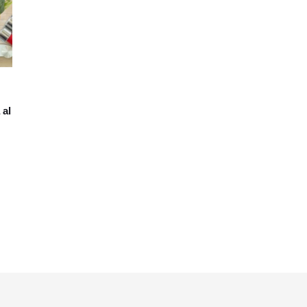
0,00.
 al