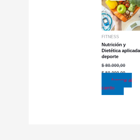
$ 80.000,00.
$ 50.00
FITNESS
Nutrición y
Dietética aplicada
deporte
$
80.000,00
$
50.000,00
Agregar al
carrito