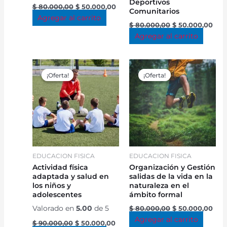
Deportivos
$
80.000,00
$
50.000,00
Comunitarios
Agregar al carrito
$
80.000,00
$
50.000,00
Agregar al carrito
Original
Current
Original
Cur
price
price
price
pric
¡Oferta!
¡Oferta!
¡Oferta!
¡Oferta!
was:
is:
was:
is:
$ 90.000,00.
$ 50.000,00.
$ 80.000,00.
$ 50
EDUCACION FISICA
EDUCACION FISICA
Actividad física
Organización y Gestión
adaptada y salud en
salidas de la vida en la
los niños y
naturaleza en el
adolescentes
ámbito formal
Valorado en
5.00
de 5
$
80.000,00
$
50.000,00
Agregar al carrito
$
90.000,00
$
50.000,00